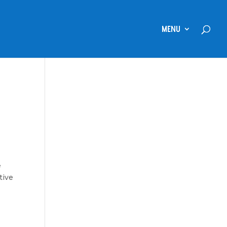
MENU
e
tive